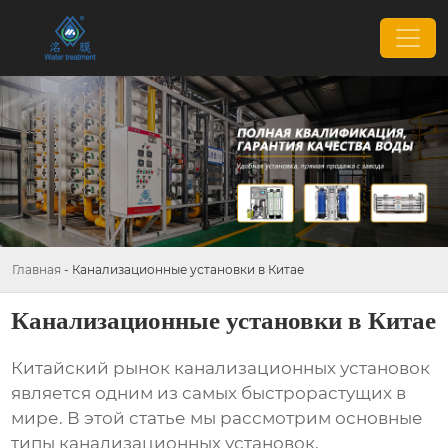
Главная
-
Канализационные установки в Китае
Канализационные установки в Китае
Китайский рынок
канализационных установок
является одним из самых быстрорастущих в
мире. В этой статье мы рассмотрим основные
типы
канализационных установок
,