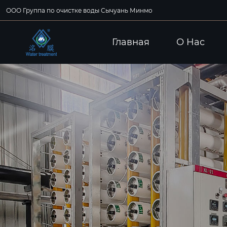
ООО Группа по очистке воды Сычуань Минмо
Главная
О Hас