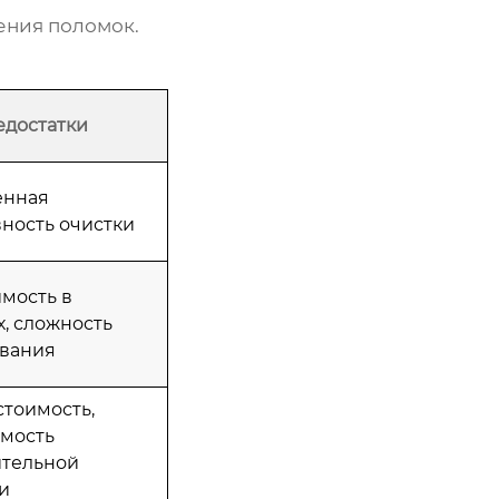
ения поломок.
едостатки
енная
ность очистки
мость в
х, сложность
вания
стоимость,
мость
ительной
и