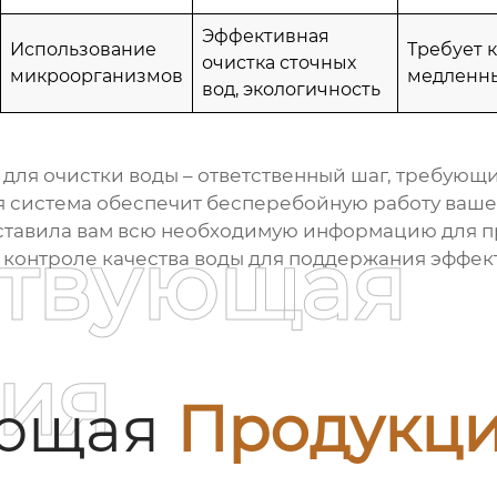
Эффективная
Использование
Требует 
очистка сточных
микроорганизмов
медленн
вод, экологичность
 для очистки воды
– ответственный шаг, требующи
я система обеспечит бесперебойную работу ваш
едоставила вам всю необходимую информацию для 
ствующая
 контроле качества воды для поддержания эффек
ия
ующая
Продукц