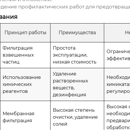
дение профилактических работ для предотвращ
вания
Принцип работы
Преимущества
Н
Фильтрация
Простота
Огранич
взвешенных
эксплуатации,
эффектив
частиц
низкая стоимость
Удаление
Использование
Необходи
растворенных
химических
химиката
веществ,
реагентов
регулиро
дезинфекция
Высокая 
Высокая степень
Мембранная
необходи
очистки, удаление
фильтрация
предвар
солей
обработк