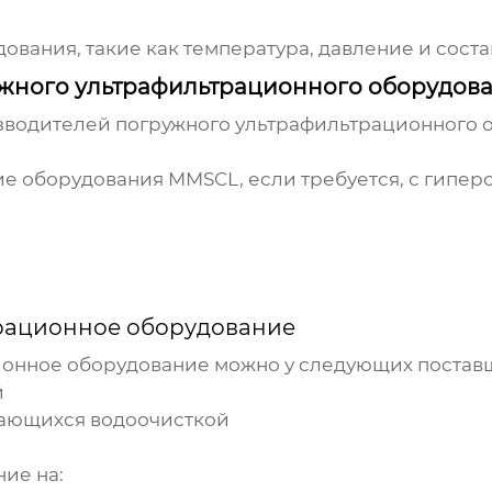
ования, такие как температура, давление и соста
жного ультрафильтрационного оборудов
изводителей
погружного ультрафильтрационного 
ние оборудования MMSCL, если требуется, с гипе
трационное оборудование
ионное оборудование
можно у следующих постав
й
мающихся водоочисткой
ие на: