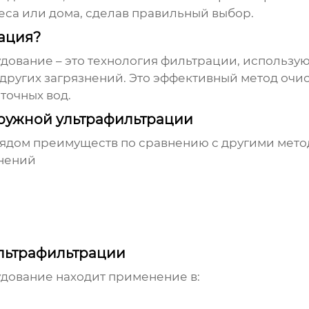
еса или дома, сделав правильный выбор.
рация?
удование
– это технология фильтрации, использу
 других загрязнений. Это эффективный метод оч
сточных вод.
ружной ультрафильтрации
рядом преимуществ по сравнению с другими мето
знений
льтрафильтрации
удование
находит применение в: