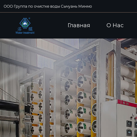
ООО Группа по очистке воды Сычуань Минмо
Главная
О Hас