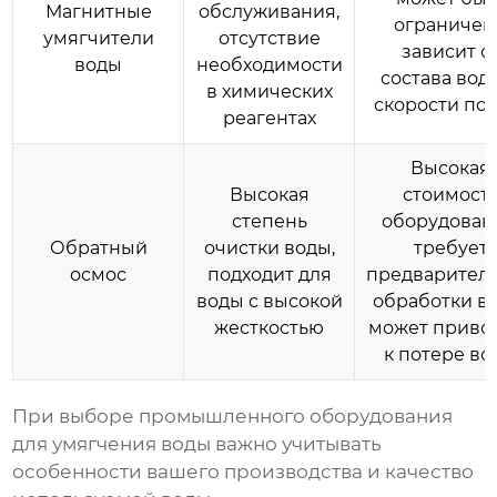
Магнитные
обслуживания,
ограничен
умягчители
отсутствие
зависит о
воды
необходимости
состава вод
в химических
скорости пот
реагентах
Высокая
Высокая
стоимост
степень
оборудован
Обратный
очистки воды,
требует
осмос
подходит для
предварител
воды с высокой
обработки в
жесткостью
может приво
к потере во
При выборе
промышленного оборудования
для умягчения воды
важно учитывать
особенности вашего производства и качество