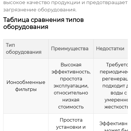
высокое качество продукции и предотвращает
загрязнение оборудования.
Таблица сравнения типов
оборудования
Тип
Преимущества
Недостатки
оборудования
Высокая
Требуетс
эффективность,
периодичес
простота
регенераци
Ионообменные
эксплуатации,
подходит д
фильтры
относительно
воды с
низкая
умеренно
стоимость
жесткость
Простота
Эффективно
установки и
может быт