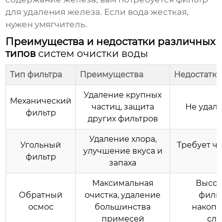
для удаления железа. Если вода жесткая,
нужен умягчитель.
Преимущества и недостатки различных
типов
систем очистки воды
Тип фильтра
Преимущества
Недостатк
Удаление крупных
Механический
частиц, защита
Не удал
фильтр
других фильтров
Удаление хлора,
Угольный
Требует ча
улучшение вкуса и
фильтр
запаха
Максимальная
Высок
Обратный
очистка, удаление
фильт
осмос
большинства
накопл
примесей
сли