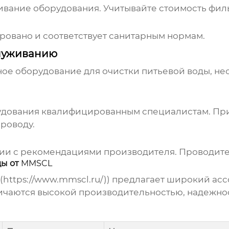
ивание оборудования. Учитывайте стоимость фил
ровано и соответствует санитарным нормам.
служиванию
ное оборудование для очистки питьевой воды
, н
удования квалифицированным специалистам. При
проводу.
твии с рекомендациями производителя. Проводит
ды от
MMSCL
](https://www.mmscl.ru/)
)
предлагает широкий ас
ичаются высокой производительностью, надежнос