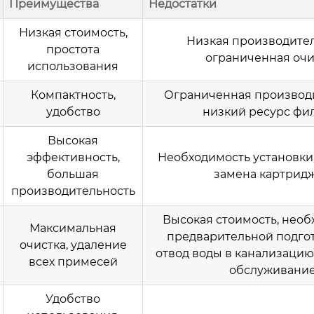
Преимущества
Недостатки
Низкая стоимость,
Низкая производител
простота
ограниченная очи
использования
Компактность,
Ограниченная производи
удобство
низкий ресурс фи
Высокая
эффективность,
Необходимость установки
большая
замена картрид
производительность
Высокая стоимость, необ
Максимальная
предварительной подгот
очистка, удаление
отвод воды в канализацию
всех примесей
обслуживани
Удобство