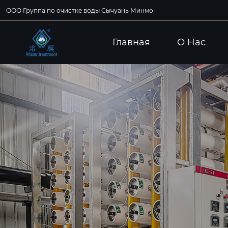
ООО Группа по очистке воды Сычуань Минмо
Главная
О Hас