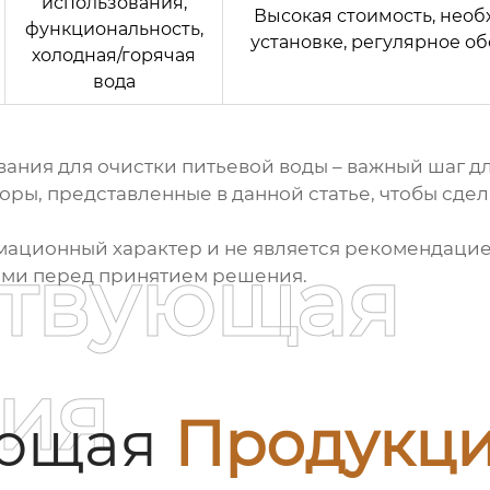
использования,
Высокая стоимость, необ
функциональность,
установке, регулярное о
холодная/горячая
вода
ания для очистки питьевой воды
– важный шаг д
оры, представленные в данной статье, чтобы сде
мационный характер и не является рекомендацие
ствующая
ами перед принятием решения.
ия
ующая
Продукц