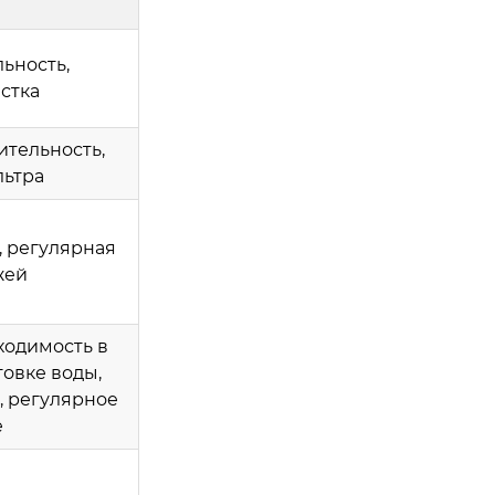
ьность,
стка
тельность,
льтра
, регулярная
жей
ходимость в
овке воды,
, регулярное
е