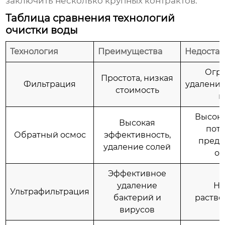
заключить несколько крупных контрактов.
Таблица сравнения технологий
очистки воды
Технология
Преимущества
Недостат
Огр
Простота, низкая
Фильтрация
удаление
стоимость
в
Высока
Высокая
потр
Обратный осмос
эффективность,
предв
удаление солей
об
Эффективное
удаление
Не
Ультрафильтрация
бактерий и
раство
вирусов