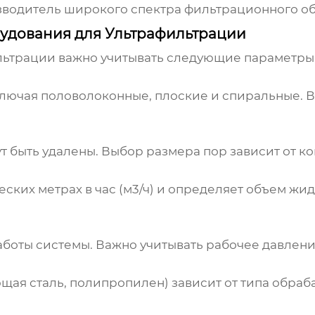
водитель широкого спектра фильтрационного о
удования для Ультрафильтрации
льтрации
важно учитывать следующие параметры
лючая половолоконные, плоские и спиральные. Вы
т быть удалены. Выбор размера пор зависит от ко
ических метрах в час (м3/ч) и определяет объем ж
аботы системы. Важно учитывать рабочее давлени
ая сталь, полипропилен) зависит от типа обраб