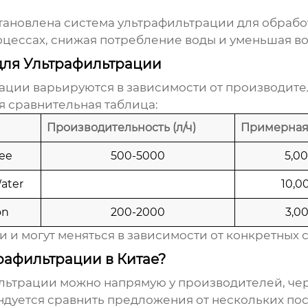
тановлена система
ультрафильтрации
для обрабо
роцессах, снижая потребление воды и уменьшая в
для Ультрафильтрации
рации
варьируются в зависимости от производите
 сравнительная таблица:
Производительность (л/ч)
Примерная 
ree
500-5000
5,00
Water
10,0
on
200-2000
3,00
и могут меняться в зависимости от конкретных 
рафильтрации в Китае?
ильтрации
можно напрямую у производителей, че
уется сравнить предложения от нескольких пос