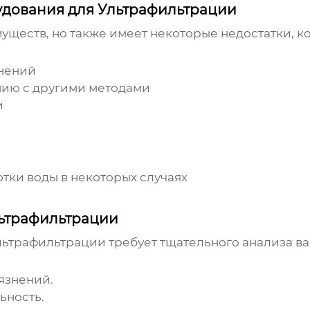
удования для Ультрафильтрации
ществ, но также имеет некоторые недостатки, ко
знений
нию с другими методами
и
ки воды в некоторых случаях
льтрафильтрации
льтрафильтрации
требует тщательного анализа в
язнений.
ьность.