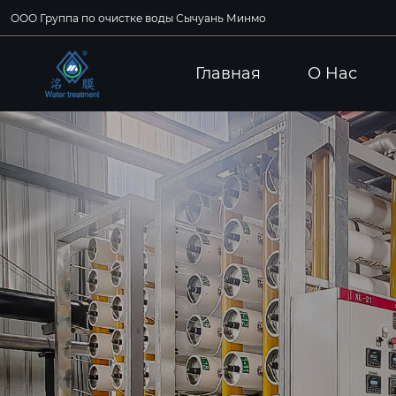
ООО Группа по очистке воды Сычуань Минмо
Главная
О Hас