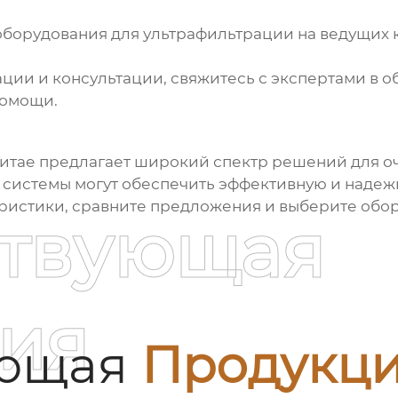
оборудования для ультрафильтрации
на ведущих 
ии и консультации, свяжитесь с экспертами в о
помощи.
итае
предлагает широкий спектр решений для оч
 системы могут обеспечить эффективную и наде
ристики, сравните предложения и выберите обор
ствующая
ия
ующая
Продукц