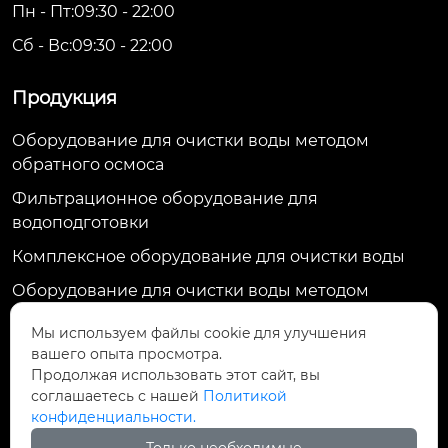
Пн - Пт:09:30 - 22:00
Сб - Вс:09:30 - 22:00
Продукция
Оборудование для очистки воды методом
обратного осмоса
Фильтрационное оборудование для
водоподготовки
Комплексное оборудование для очистки воды
Оборудование для очистки воды методом
ультрафильтрации
Мы используем файлы cookie для улучшения
вашего опыта просмотра.
Контактная информация
Продолжая использовать этот сайт, вы
ул. Тяньхуэй, д. 1009, пр. Жунду, р-н Цзиньню, г. Чэнду,
соглашаетесь с нашей
Политикой
индекс 610036, Китай
конфиденциальности.
13017485333@163.com