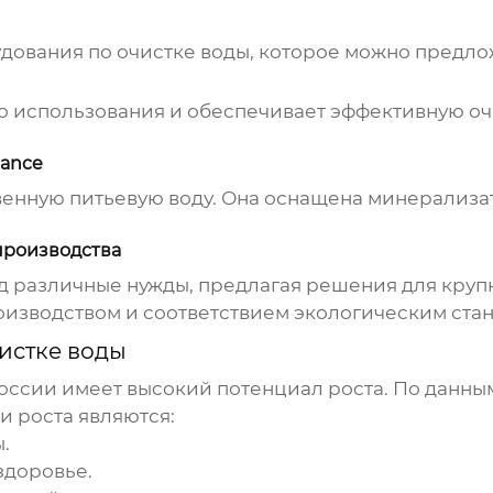
дования по очистке воды
, которое можно предло
о использования и обеспечивает эффективную очи
lance
венную питьевую воду. Она оснащена минерализа
производства
од различные нужды, предлагая решения для круп
оизводством и соответствием экологическим ста
истке воды
оссии имеет высокий потенциал роста. По данн
и роста являются:
.
здоровье.