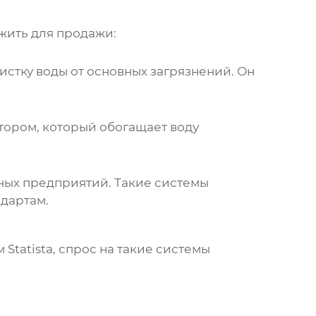
жить для продажи:
стку воды от основных загрязнений. Он
тором, который обогащает воду
ных предприятий. Такие системы
ндартам.
ым
Statista
, спрос на такие системы