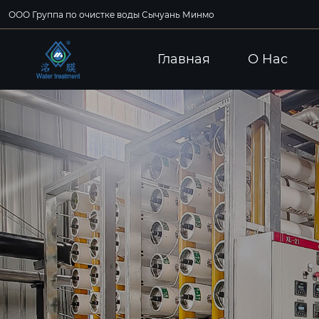
ООО Группа по очистке воды Сычуань Минмо
Главная
О Hас