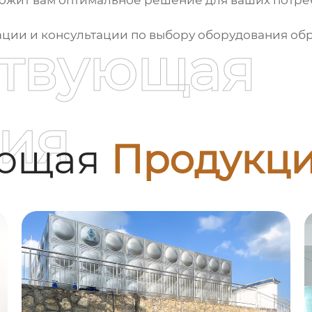
ожит вам оптимальное решение для ваших потреб
ии и консультации по выбору оборудования обр
ствующая
ия
ующая
Продукц