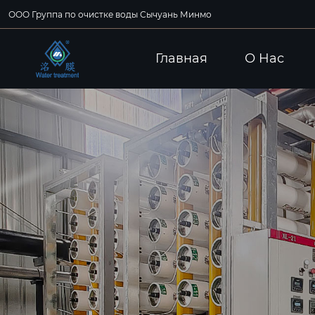
ООО Группа по очистке воды Сычуань Минмо
Главная
О Hас