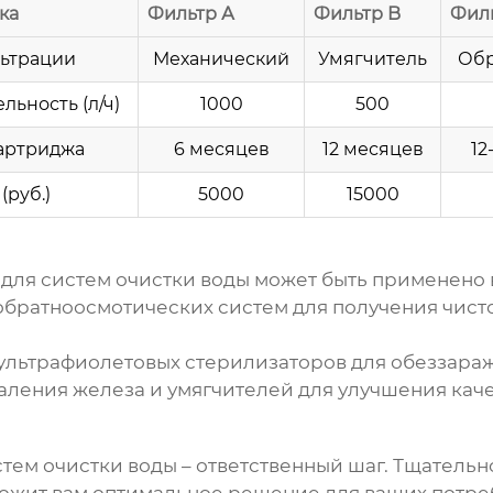
ка
Фильтр А
Фильтр B
Фил
ьтрации
Механический
Умягчитель
Обр
ьность (л/ч)
1000
500
артриджа
6 месяцев
12 месяцев
12
(руб.)
5000
15000
для систем очистки воды
может быть применено в
братноосмотических систем для получения чисто
льтрафиолетовых стерилизаторов для обеззаражи
аления железа и умягчителей для улучшения качес
стем очистки воды
– ответственный шаг. Тщательн