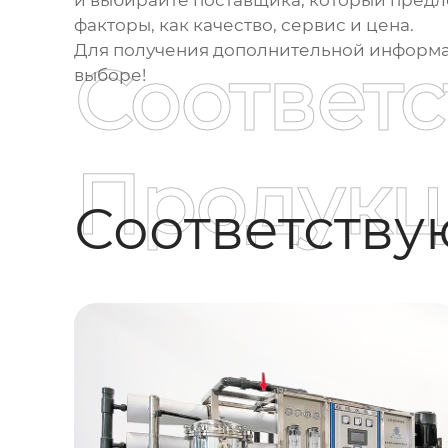
и выбирайте поставщика, который предл
факторы, как качество, сервис и цена.
Для получения дополнительной информац
Соответ
выборе!
Продукц
Соответств