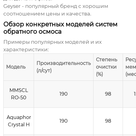
Geyser - популярный бренд с хорошим
соотношением цены и качества.
Обзор конкретных моделей систем
обратного осмоса
Примеры популярных моделей и их
характеристики:
Степень
Рес
Производительность
Модель
очистки
мем
(л/сут)
(%)
(мес
MMSCL
190
98
RO-50
Aquaphor
190
98
Crystal H