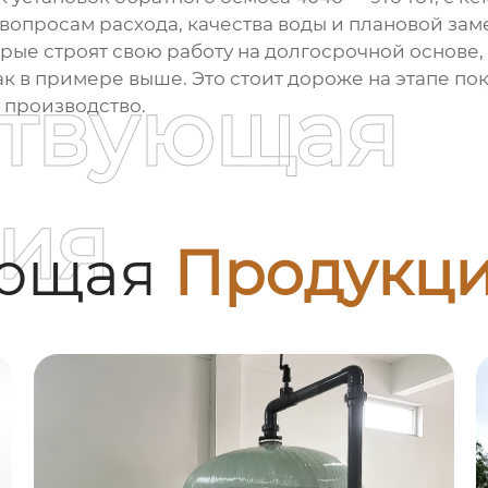
вопросам расхода, качества воды и плановой зам
орые строят свою работу на долгосрочной основе,
к в примере выше. Это стоит дороже на этапе поку
ствующая
 производство.
ия
ующая
Продукц