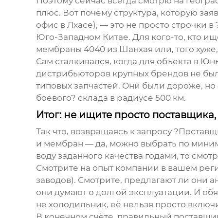
Поэтому сейчас всегда смотрю на геогр
плюс. Вот почему структура, которую зая
офис в Лхасе), — это не просто строчки 
Юго-Западном Китае. Для кого-то, кто и
мембраны 4040 из Шанхая или, того хуже,
Сам сталкивался, когда для объекта в Ю
дистрибьюторов крупных брендов не был
типовых запчастей. Они были дороже, но 
боевого? склада в радиусе 500 км.
Итог: не ищите просто поставщика
Так что, возвращаясь к запросу ?Поставщ
и мембран — да, можно выбрать по миним
воду заданного качества годами, то смотр
Смотрите на опыт компании в вашем реги
заводов). Смотрите, предлагают ли они а
они думают о долгой эксплуатации. И об
не холодильник, её нельзя просто включи
В конечном счёте, правильный поставщик 