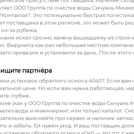
афическое присутствие поставщика. Наличие скла
вляет
ООО Группа по очистке воды Сычуань Минм
в ?Контактах?. Это потенциально быстрая логистик
щет поставщика в этом регионе, это может быть 
 из-за рубежа.
ньнани искал срочно замену вышедшему из строя к
о. Выручила как раз небольшая местная компания
зато привезли и установили за день. После этого 
, ищите партнёра
ики установок обратного осмоса 4040?. Если вам
альной цене. Но если вам нужна работающая, над
ите глубже.
оне (как у
ООО Группа по очистке воды Сычуань 
нализ воды и инжиниринг, или только каталог. См
язательно выясняйте про сервис и наличие запчас
ть и забыть. Ей нужен уход. И ваш поставщик долж
установок обратного осмоса 4040 — это тот, с к