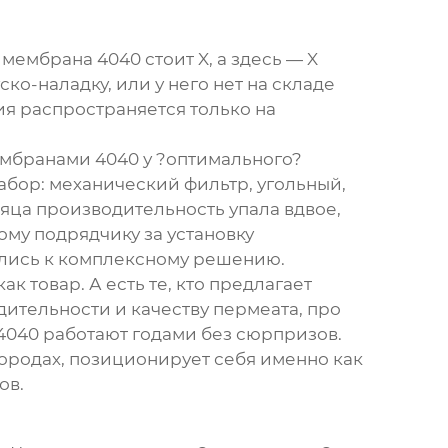
мембрана 4040 стоит X, а здесь — X
ко-наладку, или у него нет на складе
ия распространяется только на
ембранами 4040 у ?оптимального?
абор: механический фильтр, угольный,
яца производительность упала вдвое,
му подрядчику за установку
ились к комплексному решению.
к товар. А есть те, кто предлагает
ительности и качеству пермеата, про
 4040 работают годами без сюрпризов.
 городах, позиционирует себя именно как
ов.