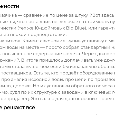
ёжности
зчика — сравнение по цене за штуку. ?Вот здесь 
яется, что поставщик не включает в стоимость пус
стки (тех же 10-дюймовых Big Blue), или гарант
из-за плохой предподготовки.
апитков. Клиент сэкономил, купив установку с м
зом воды на месте — просто собрал стандартный н
сь повышенное содержание железа. Через два мес
уками?. В итоге пришлось доплачивать уже друго
темы стала выше, чем если бы изначально обрат
оставщиков. Есть те, кто продаёт оборудование ка
про анализ исходной воды, про цели по производ
вило, дороже. Но их установки обратного осмоса
нмо
, судя по их структуре с заводами в ключевых
ерепродавец. Это важно для долгосрочных проект
е решают всё