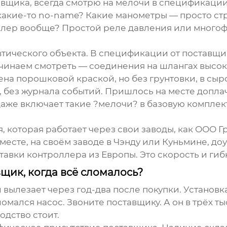
вщика, всегда смотрю на мелочи в спецификации.
 какие-то no-name? Какие манометры — просто с
оллер вообще? Простой реле давления или мног
тического объекта. В спецификации от поставщи
Начинаем смотреть — соединения на шлангах высок
ена порошковой краской, но без грунтовки, в сы
, без журнала событий. Пришлось на месте допл
даже включает такие ?мелочи? в базовую компле
, которая работает через свои заводы, как
ООО Гр
месте, на своём заводе в Чэнду или Куньмине, до
тавки контроллера из Европы. Это скорость и гиб
вщик, когда всё сломалось?
 вылезает через год-два после покупки. Установк
мался насос. Звоните поставщику. А он в трёх т
одство стоит.