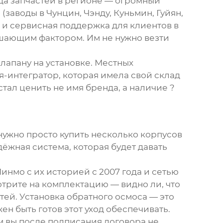
да запчастей в регионе — огромный
о
(заводы в Чунцин, Чэнду, Куньмин, Гуйян,
а и сервисная поддержка для клиентов в
решающим фактором. Им не нужно везти
лапану на установке. Местных
-интегратор, которая имела свой склад
стал ценить не имя бренда, а наличие ?
 нужно просто купить несколько корпусов
ёжная система, которая будет давать
Минмо
с их историей с 2007 года и сетью
отрите на комплектацию — видно ли, что
тей. Установка обратного осмоса — это
ен быть готов этот уход обеспечивать.
ем вы после подписания договора не