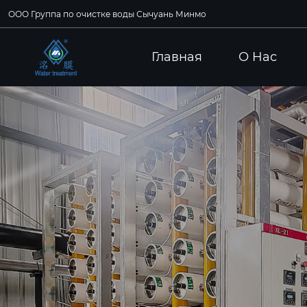
ООО Группа по очистке воды Сычуань Минмо
Главная
О Hас