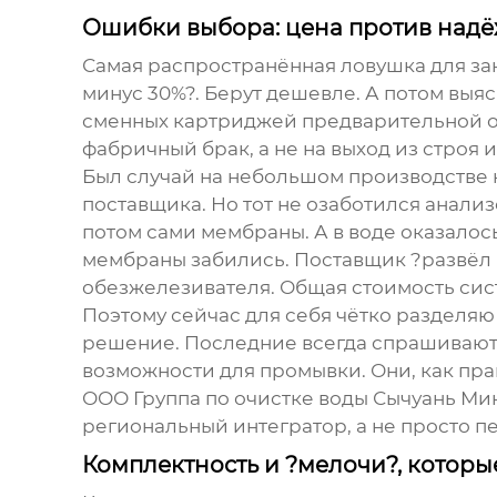
Ошибки выбора: цена против над
Самая распространённая ловушка для зака
минус 30%?. Берут дешевле. А потом выясн
сменных картриджей предварительной очи
фабричный брак, а не на выход из строя 
Был случай на небольшом производстве н
поставщика. Но тот не озаботился анали
потом сами мембраны. А в воде оказало
мембраны забились. Поставщик ?развёл р
обезжелезивателя. Общая стоимость сис
Поэтому сейчас для себя чётко разделяю п
решение. Последние всегда спрашивают 
возможности для промывки. Они, как пра
ООО Группа по очистке воды Сычуань Ми
региональный интегратор, а не просто п
Комплектность и ?мелочи?, которы