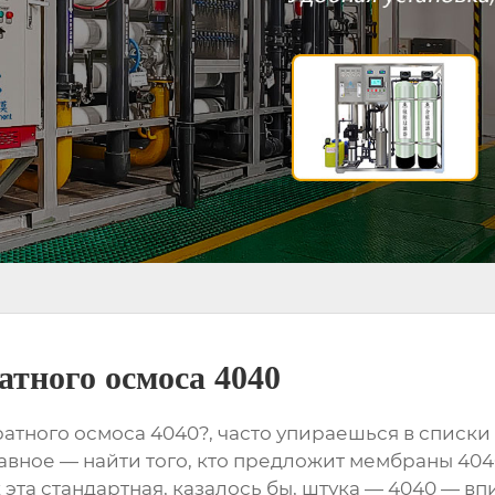
тного осмоса 4040
тного осмоса 4040?, часто упираешься в списки
главное — найти того, кто предложит мембраны 4
 эта стандартная, казалось бы, штука — 4040 — вп