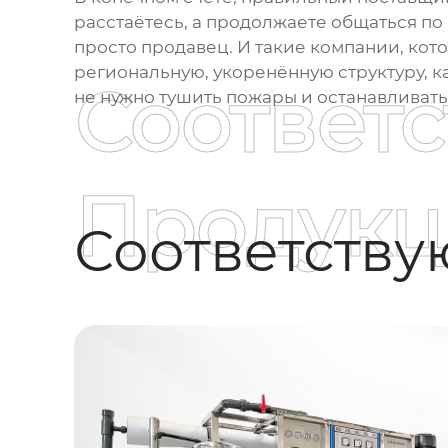
расстаётесь, а продолжаете общаться по 
просто продавец. И такие компании, кот
региональную, укоренённую структуру, ка
Соответ
не нужно тушить пожары и останавливать
Продукц
Соответств