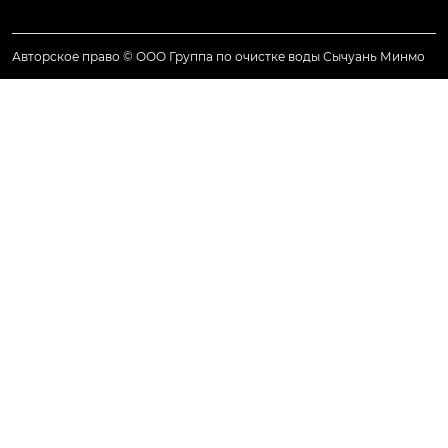
Авторское право © ООО Группа по очистке воды Сычуань Минмо