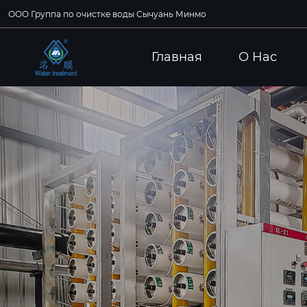
ООО Группа по очистке воды Сычуань Минмо
Главная
О Hас