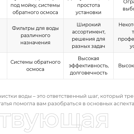
Огр
под мойку, системы
простота
выб
обратного осмоса
установки
Широкий
Некот
Фильтры для воды
ассортимент,
различного
решения для
профе
назначения
разных задач
у
Высокая
Системы обратного
эффективность,
Высок
осмоса
долговечность
чистки воды
– это ответственный шаг, который тр
татья помогла вам разобраться в основных аспект
ствующая