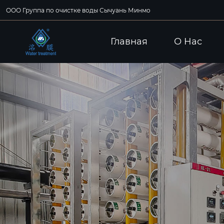
ООО Группа по очистке воды Сычуань Минмо
Главная
О Hас