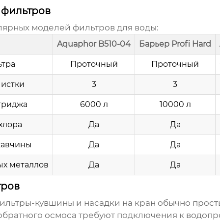
 фильтров
ярных моделей фильтров для воды:
Aquaphor B510-04
Барьер Profi Hard
ьтра
Проточный
Проточный
чистки
3
3
триджа
6000 л
10000 л
хлора
Да
Да
жавчины
Да
Да
ых металлов
Да
Да
тров
 Фильтры-кувшины и насадки на кран обычно прост
обратного осмоса требуют подключения к водопр