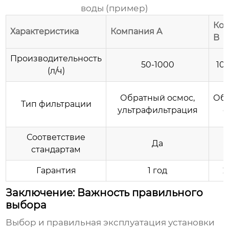
воды
(пример)
Ко
Характеристика
Компания A
B
Производительность
50-1000
10
(л/ч)
Обратный осмос,
Об
Тип фильтрации
ультрафильтрация
о
Соответствие
Да
стандартам
Гарантия
1 год
2
Заключение: Важность правильного
выбора
Выбор и правильная эксплуатация
установки