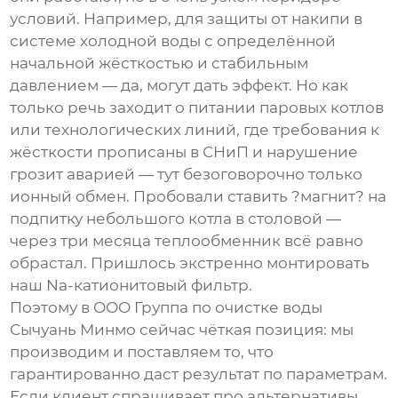
условий. Например, для защиты от накипи в
системе холодной воды с определённой
начальной жёсткостью и стабильным
давлением — да, могут дать эффект. Но как
только речь заходит о питании паровых котлов
или технологических линий, где требования к
жёсткости прописаны в СНиП и нарушение
грозит аварией — тут безоговорочно только
ионный обмен. Пробовали ставить ?магнит? на
подпитку небольшого котла в столовой —
через три месяца теплообменник всё равно
обрастал. Пришлось экстренно монтировать
наш Na-катионитовый фильтр.
Поэтому в
ООО Группа по очистке воды
Сычуань Минмо
сейчас чёткая позиция: мы
производим и поставляем то, что
гарантированно даст результат по параметрам.
Если клиент спрашивает про альтернативы,