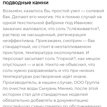
подводные камни
Возьмём, казалось бы, простой узел — солевой
бак. Делают его многие. Но я помню случай на
одной текстильной фабрике под Иваново:
заказчик жаловался, что соль ?слёживается?,
раствор не насыщенный, регенерация
неэффективна. Приезжаем, смотрим — бак
стандартный, но стоит в неотапливаемом
пристрое, температура околонулевая. И
персонал засыпает соль ?горкой?, как мешок
опустошил — и всё. Никто не объяснил, что
соль нужно разравнивать и что при низких
температурах растворение идёт иначе.
Производитель, в нашем случае,
ООО Группа
по очистке воды Сычуань Минмо
, после этой
истории стал для стандартных моделей
обязательно добавлять в документацию
простейшую схему-памятку по обслуживанию