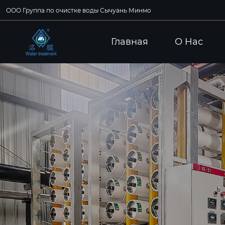
ООО Группа по очистке воды Сычуань Минмо
Главная
О Hас