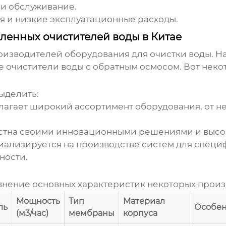
 и обслуживание.
я и низкие эксплуатационные расходы.
енных очистителей воды в Китае
оизводителей оборудования для очистки воды. Н
 очистители воды с обратным осмосом
. Вот нек
ыделить:
длагает широкий ассортимент оборудования, от н
естна своими инновационными решениями и высо
иализируется на производстве систем для специ
ности.
внение основных характеристик некоторых произ
Мощность
Тип
Материал
ль
Особен
(м3/час)
мембраны
корпуса