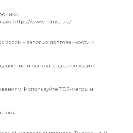
роники.
 сайт
https://www.mmscl.ru/
осмосом
– залог их долговечности и
давление и расход воды, проводите
бованиям. Используйте TDS-метры и
вания.