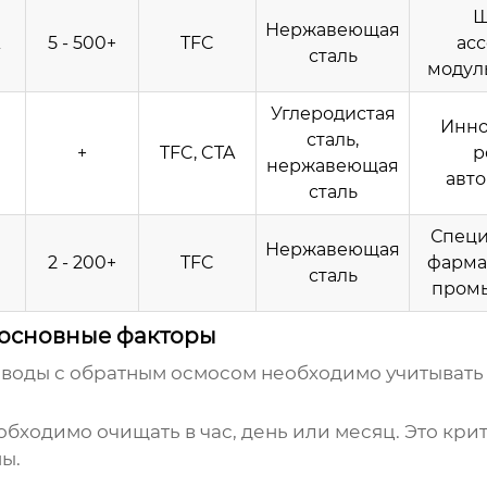
Ш
Нержавеющая
5 - 500+
TFC
асс
сталь
модул
Углеродистая
Инно
сталь,
+
TFC, CTA
р
нержавеющая
авто
сталь
Специ
Нержавеющая
2 - 200+
TFC
фарма
сталь
пром
 основные факторы
воды с обратным осмосом
необходимо учитывать 
бходимо очищать в час, день или месяц. Это кр
ы.