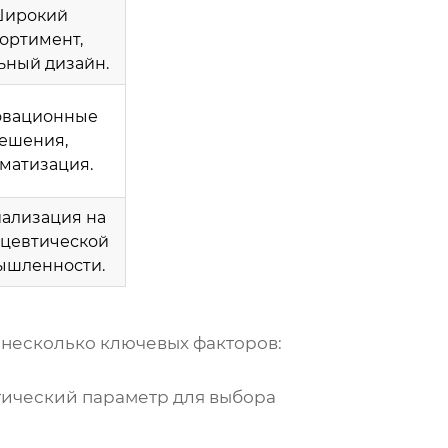
ирокий
ортимент,
ьный дизайн.
вационные
ешения,
матизация.
ализация на
цевтической
ышленности.
несколько ключевых факторов:
итический параметр для выбора