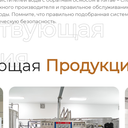
стителей воды с обратным осмосом в Китае
– сл
ежного производителя и правильное обслуживани
оды. Помните, что правильно подобранная систем
ствующая
ическую безопасность.
ия
ующая
Продукц