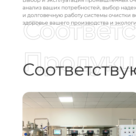
Выбор и эксплуатация
промышленных очи
анализ ваших потребностей, выбор над
и долговечную работу системы очистки в
Соответ
здоровье вашего производства и эколог
Продукц
Соответств