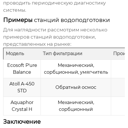
проводить периодическую диагностику
системы.
Примеры
станций водоподготовки
Для наглядности рассмотрим несколько
примеров
станций водоподготовки
,
представленных на рынке:
Модель
Тип фильтрации
Произ
Ecosoft P'ure
Механический,
Balance
сорбционный, умягчитель
Atoll A-450
Обратный осмос
STD
Aquaphor
Механический,
Crystal H
сорбционный
Заключение