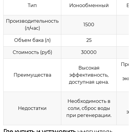
Тип
Ионообменный
Б
Производительность
1500
(л/час)
Объем бака (л)
25
Стоимость (руб)
30000
Прос
Высокая
Преимущества
эффективность,
экс
доступная цена.
Необходимость в
Недостатки
соли, сброс воды
эф
при регенерации.
Где купить и установить
умягчитель