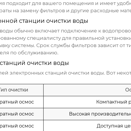
ция подходит для вашего помещения и имеет удобн
раты на замену фильтров и другие расходные мат
онной станции очистки воды
 воды
обычно включает подключение к водопровод
ованному специалисту для правильной установк
ку системы. Срок службы фильтров зависит от т
еля по обслуживанию.
станций очистки воды
елей
электронных станций очистки воды
. Вот нек
Тип очистки
О
ратный осмос
Компактный р
ратный осмос
Высокая производительн
ратный осмос
Доступная це