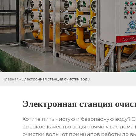
Главная
-
Электронная станция очистки воды
Электронная станция очис
Хотите пить чистую и безопасную воду?
Э
высокое качество воды прямо у вас дома
очистки воды
: от принципов работы до 