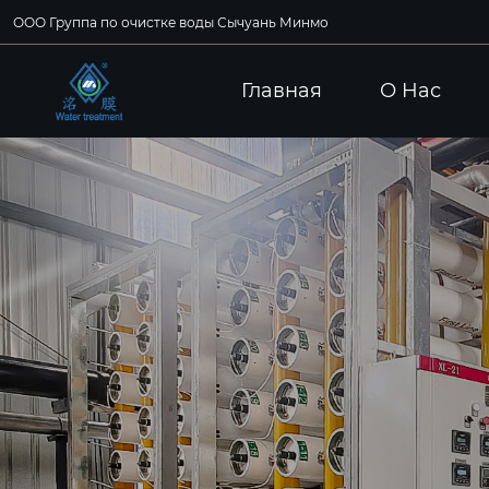
ООО Группа по очистке воды Сычуань Минмо
Главная
О Hас