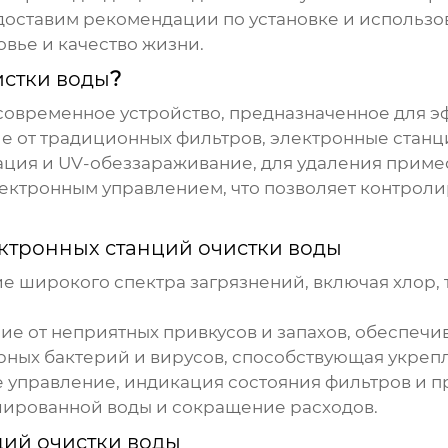
доставим рекомендации по установке и использов
вье и качество жизни.
истки воды
?
 современное устройство, предназначенное для 
ие от традиционных фильтров,
электронные станц
ация и UV-обеззараживание, для удаления примес
лектронным управлением, что позволяет контроли
ктронных станций очистки воды
е широкого спектра загрязнений, включая хлор,
ение от неприятных привкусов и запахов, обеспе
орных бактерий и вирусов, способствующая укре
е управление, индикация состояния фильтров и п
илированной воды и сокращение расходов.
ций очистки воды