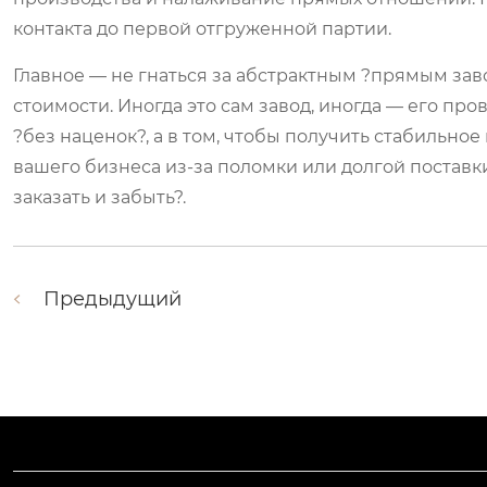
контакта до первой отгруженной партии.
Главное — не гнаться за абстрактным ?прямым зав
стоимости. Иногда это сам завод, иногда — его про
?без наценок?, а в том, чтобы получить стабильно
вашего бизнеса из-за поломки или долгой поставки 
заказать и забыть?.
Предыдущий