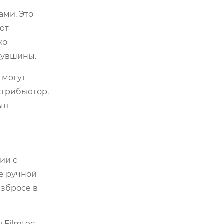
ами. Это
еют
ко
кувшины.
 могут
стрибьютор.
ыл
ии с
де ручной
азбросе в
 Filmtec