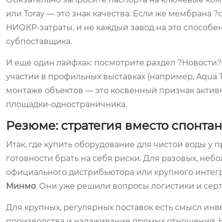
или Toray — это знак качества. Если же мембрана 
НИОКР-затраты, и не каждый завод на это способен
субпоставщика.
И еще один лайфхак: посмотрите раздел ?Новости?
участии в профильных выставках (например, Aqua T
монтаже объектов — это косвенный признак активн
площадки-одностраничника.
Резюме: стратегия вместо спонта
Итак, где купить оборудование для чистой воды у 
готовности брать на себя риски. Для разовых, неб
официального дистрибьютора или крупного интег
Минмо
. Они уже решили вопросы логистики и сер
Для крупных, регулярных поставок есть смысл инве
производства и налаживание прямых отношений. Но