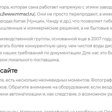
ора, которая сама работает напрямую с этими завод
s://www.mmscl.ru
). Они не просто перепродают, а им
дах Китая (Чунцин, Чэнду и др.), что позволяет гиб
ышленные и коммерческие решения, а не бытовые 
оизводственной группы, основанной еще в 2007 году,
лагать более конкурентную цену, чем чистой воды ди
ие наших требований по документации. Для нас это б
вом локального поставщика.
 сайте
ля, есть несколько неочевидных моментов. Фотограф
хов. Обратите внимание на оборудование: если вез
пени автоматизации и, как следствие, о возможном р
поненты. Например, сертификат на мембрану от Dow