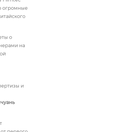
то огромные
китайского
еты о
енерами на
вой
пертизы и
ычуань
т
 от первого