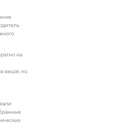
ценке
водитель
ежного
братно на
а выше, но
скали
мбранные
тических