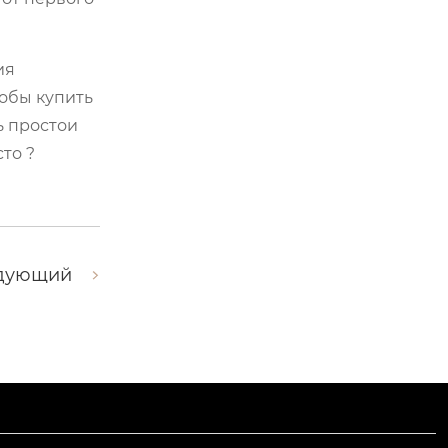
ия
тобы купить
ь простои
то ?
дующий