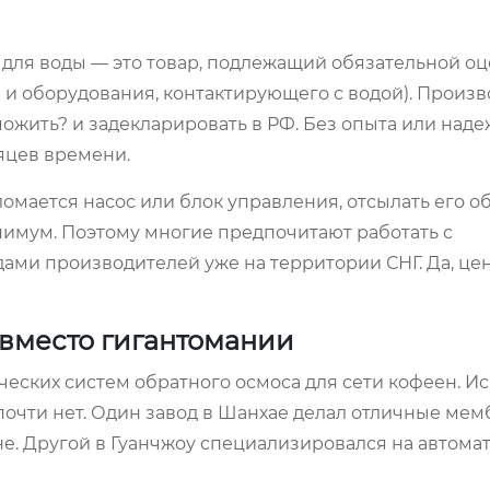
для воды — это товар, подлежащий обязательной о
ы и оборудования, контактирующего с водой). Произ
можить? и задекларировать в РФ. Без опыта или над
сяцев времени.
омается насос или блок управления, отсылать его о
инимум. Поэтому многие предпочитают работать с
ми производителей уже на территории СНГ. Да, цен
 вместо гигантомании
ческих систем обратного осмоса для сети кофеен. И
 почти нет. Один завод в Шанхае делал отличные ме
не. Другой в Гуанчжоу специализировался на автома