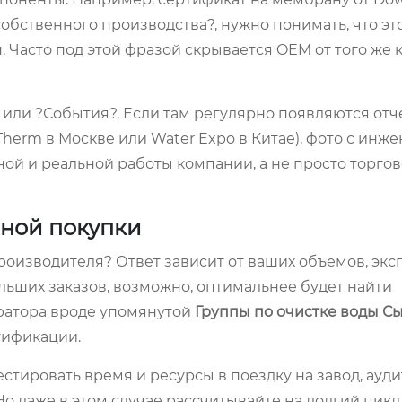
?собственного производства?, нужно понимать, что э
. Часто под этой фразой скрывается OEM от того же 
 или ?События?. Если там регулярно появляются отч
herm в Москве или Water Expo в Китае), фото с инж
ой и реальной работы компании, а не просто торго
нной покупки
производителя? Ответ зависит от ваших объемов, экс
ольших заказов, возможно, оптимальнее будет найти
ратора вроде упомянутой
Группы по очистке воды С
тификации.
стировать время и ресурсы в поездку на завод, ауди
 даже в этом случае рассчитывайте на долгий цикл