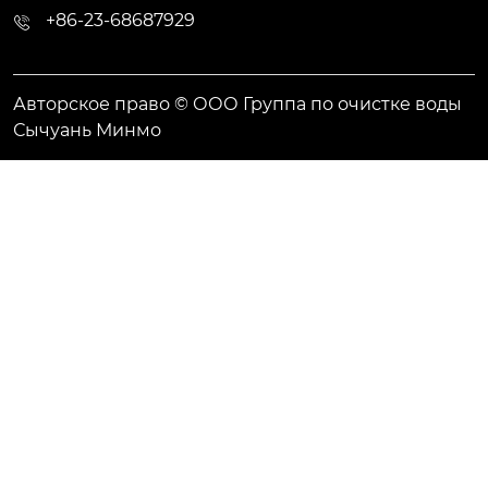
+86-23-68687929
Авторское право © ООО Группа по очистке воды
Сычуань Минмо