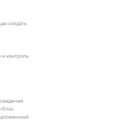
ая создать
 и контроль
осаждения
о блок
редложенный