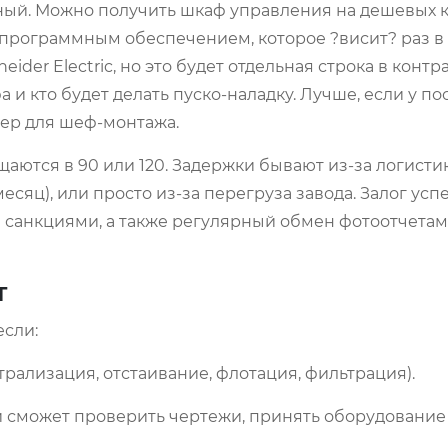
ьный. Можно получить шкаф управления на дешевых 
 программным обеспечением, которое ?висит? раз в
der Electric, но это будет отдельная строка в контр
а и кто будет делать пуско-наладку. Лучше, если у п
ер для шеф-монтажа.
щаются в 90 или 120. Задержки бывают из-за логисти
сяц), или просто из-за перегруза завода. Залог усп
 санкциями, а также регулярный обмен фотоотчетам
т
если:
рализация, отстаивание, флотация, фильтрация).
й сможет проверить чертежи, принять оборудование