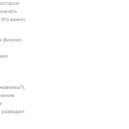
екотором
значать
 Это важно
я физико-
ких
жавейка?),
тнения
е
к разводил