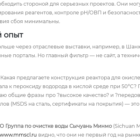
обходить стороной для серьезных проектов. Они мог
озирования реагентов, контроле pH/ОВП и безопаснос
ствия сбоя минимальны.
й опыт
 больше через отраслевые выставки, например, в Шан
нные порталы. Но главный фильтр — не сайт, а техни
?Какая предлагаете конструкция реактора для окисл
риала к пероксиду водорода в кислой среде при 50°C?
чаю общие фразы про ?высокое качество? и ?передо
ов (MSDS на сталь, сертификаты на покрытия) — эт
О Группа по очистке воды Сычуань Минмо
(Sichuan 
//www.mmscl.ru
видно, что они не первый год на рынк