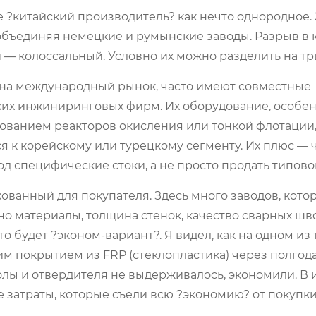
 ?китайский производитель? как нечто однородное. 
объединяя немецкие и румынские заводы. Разрыв в к
и — колоссальный. Условно их можно разделить на тр
 на международный рынок, часто имеют совместные
ких инжиниринговых фирм. Их оборудование, особен
ьзованием реакторов окисления или тонкой флотации
я к корейскому или турецкому сегменту. Их плюс — ч
 специфические стоки, а не просто продать типовой
анный для покупателя. Здесь много заводов, кото
но материалы, толщина стенок, качество сварных шво
 будет ?эконом-вариант?. Я видел, как на одном из 
м покрытием из FRP (стеклопластика) через полгод
олы и отвердителя не выдерживалось, экономили. В 
 затраты, которые съели всю ?экономию? от покупки