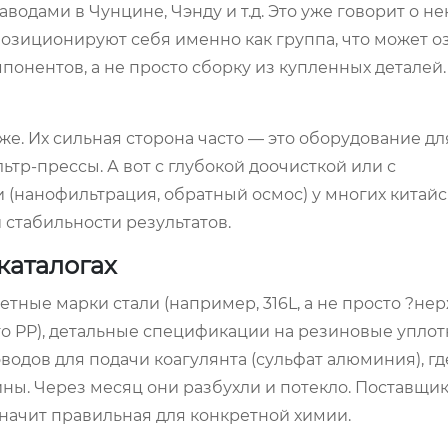
аводами в Чунцине, Чэнду и т.д. Это уже говорит о н
позиционируют себя именно как группа, что может о
онентов, а не просто сборку из купленных деталей.
е. Их сильная сторона часто — это оборудование дл
ьтр-прессы. А вот с глубокой доочисткой или с
нанофильтрация, обратный осмос) у многих китайс
 стабильности результатов.
каталогах
етные марки стали (например, 316L, а не просто ?нер
то PP), детальные спецификации на резиновые упло
водов для подачи коагулянта (сульфат алюминия), гд
ы. Через месяц они разбухли и потекло. Поставщи
 значит правильная для конкретной химии.