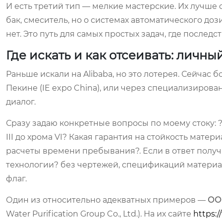
И есть третий тип — мелкие мастерские. Их лучше 
бак, смеситель, но о системах автоматического д
нет. Это путь для самых простых задач, где послед
Где искать и как отсеивать: личны
Раньше искали на Alibaba, но это лотерея. Сейчас
Пекине (IE expo China), или через специализирова
диалог.
Сразу задаю конкретные вопросы по моему стоку: 
III до хрома VI? Какая гарантия на стойкость мате
расчеты времени пребывания?. Если в ответ полу
технологии? без чертежей, спецификаций материал
флаг.
Один из относительно адекватных примеров —
ОО
Water Purification Group Co., Ltd.). На их сайте
https: