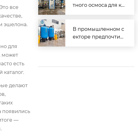
осмоса.
тного осмоса для ко
Это все
ммерческого прим
ачестве,
енения в России
и эшелона.
В промышленном с
екторе предпочтит
ельным выбором я
но для
вляется оборудова
, может
ние для получения
асто есть
чистой воды метод
 каталог.
ом обратного осмос
а.
рые делают
в,
таких
а появились
итоге —
.