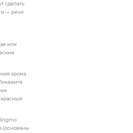
ут сделать
ти — речи
хае или
ческий
ения хрома
 Покажите
вые
о красный
Mingmo
е (основаны