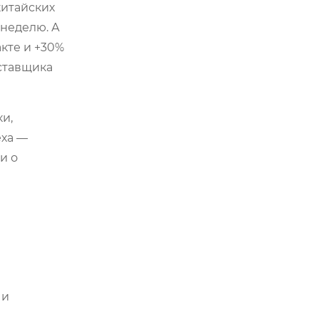
китайских
 неделю. А
акте и +30%
оставщика
ки,
еха —
и о
 и