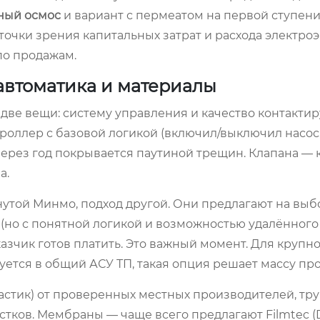
ный осмос
и вариант с пермеатом на первой ступени
точки зрения капитальных затрат и расхода электро
 по продажам.
 автоматика и материалы
две вещи: систему управления и качество контакти
троллер с базовой логикой (включил/выключил насос,
через год покрывается паутиной трещин. Клапана — 
а.
утой Минмо, подход другой. Они предлагают на выб
(но с понятной логикой и возможностью удалённого 
казчик готов платить. Это важный момент. Для крупно
ется в общий АСУ ТП, такая опция решает массу пр
астик) от проверенных местных производителей, тр
стков. Мембраны — чаще всего предлагают Filmtec (D