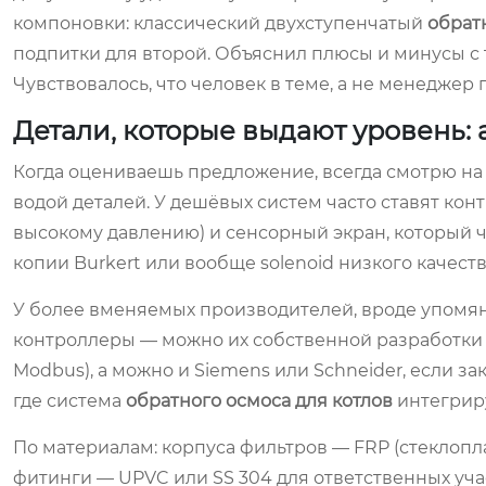
компоновки: классический двухступенчатый
обрат
подпитки для второй. Объяснил плюсы и минусы с 
Чувствовалось, что человек в теме, а не менеджер
Детали, которые выдают уровень:
Когда оцениваешь предложение, всегда смотрю на 
водой деталей. У дешёвых систем часто ставят кон
высокому давлению) и сенсорный экран, который 
копии Burkert или вообще solenoid низкого качеств
У более вменяемых производителей, вроде упомян
контроллеры — можно их собственной разработки 
Modbus), а можно и Siemens или Schneider, если за
где система
обратного осмоса для котлов
интегриру
По материалам: корпуса фильтров — FRP (стеклопл
фитинги — UPVC или SS 304 для ответственных уча