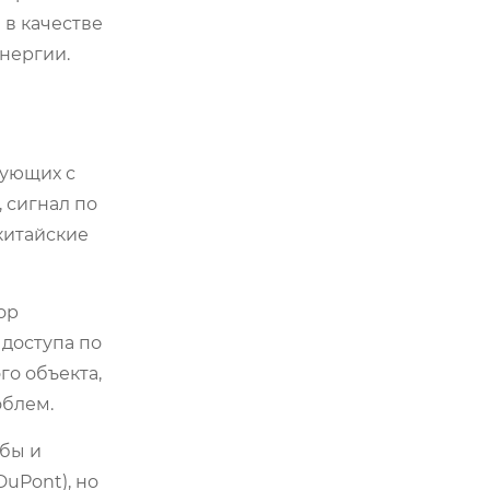
 в качестве
энергии.
рующих с
 сигнал по
китайские
ор
доступа по
го объекта,
облем.
убы и
uPont), но