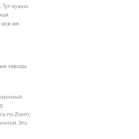
. Тут нужно
мой
 всё же
ные заводы
-
оязычный
д
сь по Zoom,
очтой. Это