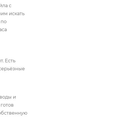
йла с
мим искать
 по
аса
т. Есть
 серьёзные
 воды и
 готов
собственную