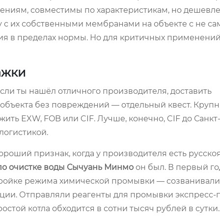
ерениям, совместимы по характеристикам, но дешевле
му с их собственными мембранами на объекте с не са
ция в пределах нормы. Но для критичных применений
ажки
если ты нашёл отличного производителя, доставить
 объекта без повреждений — отдельный квест. Круп
ить EXW, FOB или CIF. Лучше, конечно, CIF до Санкт
логистикой.
Хороший признак, когда у производителя есть русск
по очистке воды Сычуань Минмо
он был. В первый го
тройке режима химической промывки — созванивали
ции. Отправляли реагенты для промывки экспресс-п
простой котла обходится в сотни тысяч рублей в сутки.