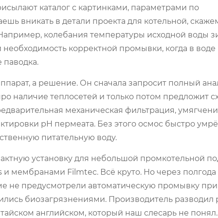
рисылают каталог с картинками, параметрами по
ешь вникать в детали проекта для котельной, скажем,
. Например, колебания температуры исходной воды 
 необходимость корректной промывки, когда в воде
 паводка.
аппарат, а решение. Он сначала запросит полный ана
 про наличие теплосетей и только потом предложит сх
предварительная механическая фильтрация, умягчени
ктировки pH пермеата. Без этого осмос быстро умрё
ественную питательную воду.
пактную установку для небольшой промкотельной по
 и мембранами Filmtec. Всё круто. Но через полгода 
еме не предусмотрели автоматическую промывку при 
ились биозагрязнениями. Производитель разводил 
итайском английском, который наш слесарь не понял.