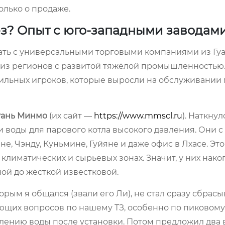
олько о продаже.
ёз? Опыт с юго-западными заводам
ать с универсальными торговыми компаниями из Гуа
 из регионов с развитой тяжёлой промышленностью
 сильных игроков, которые выросли на обслуживании
уань Минмо
(их сайт —
https://www.mmscl.ru
). Наткнул
и воды для парового котла высокого давления. Они с
не, Чэнду, Куньмине, Гуйяне и даже офис в Лхасе. Эт
климатических и сырьевых зонах. Значит, у них нак
ной до жёсткой известковой.
рым я общался (звали его Ли), не стал сразу сбрасы
ющих вопросов по нашему ТЗ, особенно по пиковому
ению воды после установки. Потом предложил два 