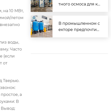
осмоса.
тного осмоса для ко
ммерческого прим
 на 10 МВт,
енения в России
зимой/летом
В промышленном с
 внезапно
екторе предпочтит
ельным выбором я
вляется оборудова
лиз воды,
ние для получения
ему. Часто
чистой воды метод
е (если
ом обратного осмос
т от
а.
д Тверью.
звонок:
простое, а
руками: В
 Вывод: