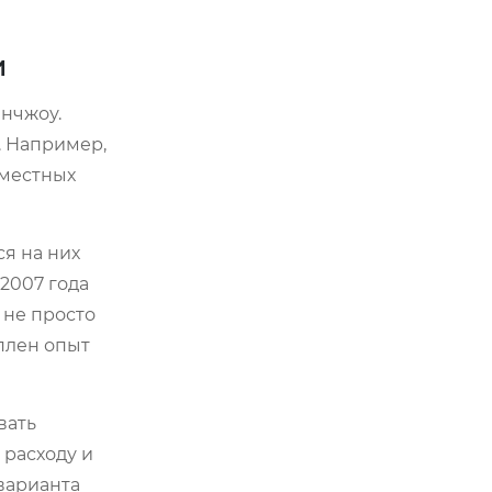
и
нчжоу.
. Например,
 местных
ся на них
 2007 года
о не просто
оплен опыт
вать
 расходу и
варианта