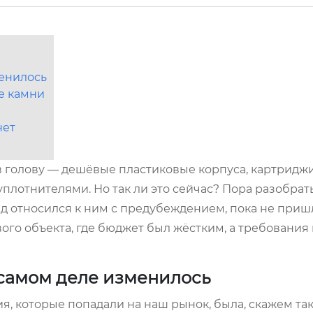
менилось
ые камни
нет
 в голову — дешёвые пластиковые корпуса, картридж
лотнителями. Но так ли это сейчас? Пора разобрать
зад относился к ним с предубеждением, пока не приш
ого объекта, где бюджет был жёстким, а требования
 самом деле изменилось
, которые попадали на наш рынок, была, скажем так