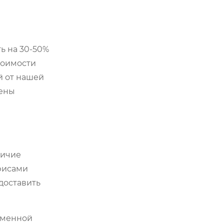
ь на 30-50%
тоимости
й от нашей
мены
личие
офисами
доставить
бменной