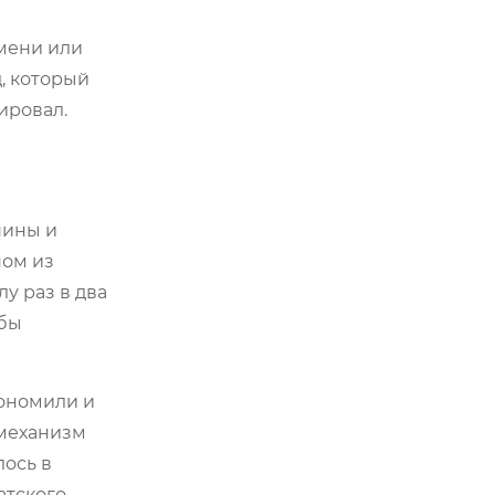
мени или
, который
тировал.
шины и
ном из
у раз в два
обы
ономили и
 механизм
лось в
атского