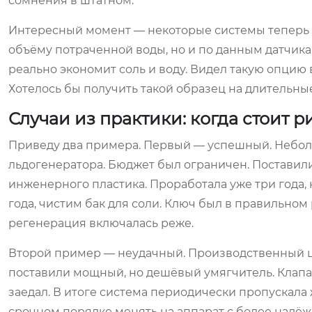
сомнения в штатном.
Интересный момент — некоторые системы теперь 
объёму потраченной воды, но и по данным датчика
реально экономит соль и воду. Видел такую опцию
Хотелось бы получить такой образец на длительны
Случаи из практики: когда стоит ри
Приведу два примера. Первый — успешный. Неболь
льдогенератора. Бюджет был ограничен. Поставил
инженерного пластика. Проработала уже три года, 
года, чистим бак для соли. Ключ был в правильном
регенерация включалась реже.
Второй пример — неудачный. Производственный ц
поставили мощный, но дешёвый умягчитель. Клапа
заедал. В итоге система периодически пропускала 
срочном порядке менять на аппарат с более надёжн