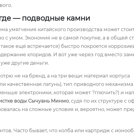
вого.
а где — подводные камни
ема умягчения китайского производства может стоит
о с умом. Экономия не в самой покупке, а в общей с
 такое ещё встречается) быстро покроется коррозие
держание хлоридов. И вот уже через год вместо за
 уже другие деньги.
трю не на бренд, а на три вещи: материал корпуса
и качественная латунь), тип приводного механизма
меньше электроники, которая может ?глючить?) и на
истке воды Сычуань Минмо
, судя по их структуре с 
овалась на сложные условия и, вероятно, может пре
тов. Часто бывает, что колба или картридж с ионоо