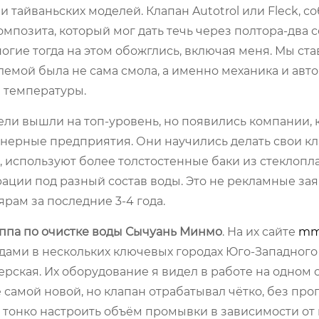
тайваньских моделей. Клапан Autotrol или Fleck, с
позита, который мог дать течь через полтора-два с
гие тогда на этом обожглись, включая меня. Мы ста
лемой была не сама смола, а именно механика и авто
 температуры.
тели вышли на топ-уровень, но появились компании,
женерные предприятия. Они научились делать свои к
 используют более толстостенные баки из стеклоплас
ации под разный состав воды. Это не рекламные зая
рам за последние 3-4 года.
ппа по очистке воды Сычуань Минмо
. На их сайте
mms
водами в нескольких ключевых городах Юго-Западного
терская. Их оборудование я видел в работе на одном 
самой новой, но клапан отрабатывал чётко, без проп
 тонко настроить объём промывки в зависимости от