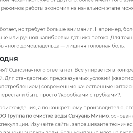
х режимов работы экономия на начальном этапе мож
ботает, но требует больше внимания. Например, бол
ке или ручной калибровки датчика потока. Для тех
обычного домовладельца — лишняя головная боль.
годня
ия? Однозначного ответа нет. Всё упирается в конк
й. Для стандартных, предсказуемых условий (квартир
допотреблением) современные качественные китайс
ерестали быть просто ?коробками с трубками?.
роисхождения, а по конкретному производителю, ег
О Группа по очистке воды Сычуань Минмо
, основан
о спекуляции. Изучайте сайты, запрашивайте техниче
 вашему анализу воды. Если компания идёт на диало