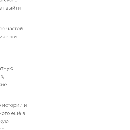
ет выйти
ее частой
нически
ретную
а,
кие
о истории и
ного ещё в
скую
г,