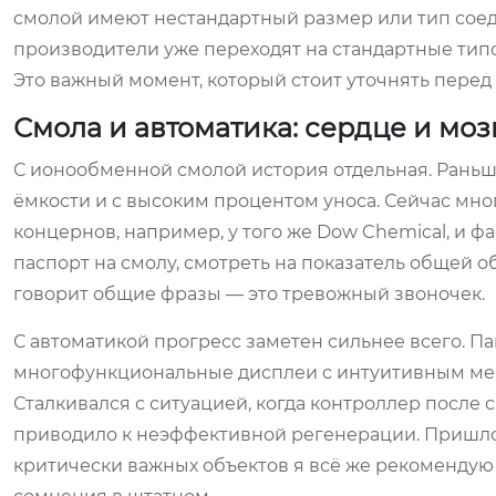
смолой имеют нестандартный размер или тип соед
производители уже переходят на стандартные типо
Это важный момент, который стоит уточнять перед
Смола и автоматика: сердце и моз
С ионообменной смолой история отдельная. Раньше
ёмкости и с высоким процентом уноса. Сейчас мно
концернов, например, у того же Dow Chemical, и ф
паспорт на смолу, смотреть на показатель общей 
говорит общие фразы — это тревожный звоночек.
С автоматикой прогресс заметен сильнее всего. 
многофункциональные дисплеи с интуитивным меню,
Сталкивался с ситуацией, когда контроллер после с
приводило к неэффективной регенерации. Пришло
критически важных объектов я всё же рекомендую 