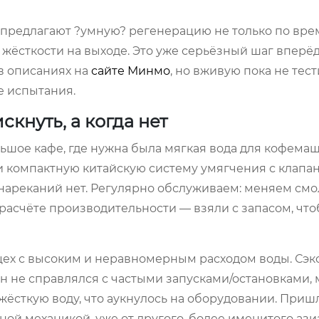
предлагают ?умную? регенерацию не только по вре
 жёсткости на выходе. Это уже серьёзный шаг вперёд
 в описаниях на
сайте Минмо
, но вживую пока не тес
е испытания.
скнуть, а когда нет
шое кафе, где нужна была мягкая вода для кофема
и компактную китайскую систему умягчения с клапа
нареканий нет. Регулярно обслуживаем: меняем смол
 расчёте производительности — взяли с запасом, чт
ех с высоким и неравномерным расходом воды. Сэк
н не справлялся с частыми запусками/остановками,
жёсткую воду, что аукнулось на оборудовании. Приш
ой механикой, уже от другого, более именитого ази