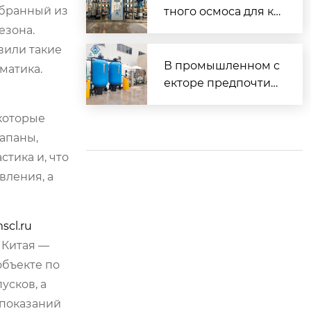
осмоса.
обранный из
тного осмоса для ко
ммерческого прим
езона.
енения в России
вили такие
В промышленном с
матика.
екторе предпочтит
ельным выбором я
вляется оборудова
 которые
ние для получения
лапаны,
чистой воды метод
тика и, что
ом обратного осмос
вления, а
а.
cl.ru
 Китая —
объекте по
усков, а
 показаний