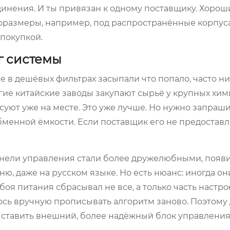
инения. И ты привязан к одному поставщику. Хорош
размеры, например, под распространённые корпуса 
 покупкой.
г системы
 в дешёвых фильтрах засыпали что попало, часто н
гие китайские заводы закупают сырьё у крупных хи
асуют уже на месте. Это уже лучше. Но нужно запраш
обменной ёмкости. Если поставщик его не предоставл
Панели управления стали более дружелюбными, появ
 даже на русском языке. Но есть нюанс: иногда он
боя питания сбрасывал не все, а только часть настрое
сь вручную прописывать алгоритм заново. Поэтому
ставить внешний, более надёжный блок управления,