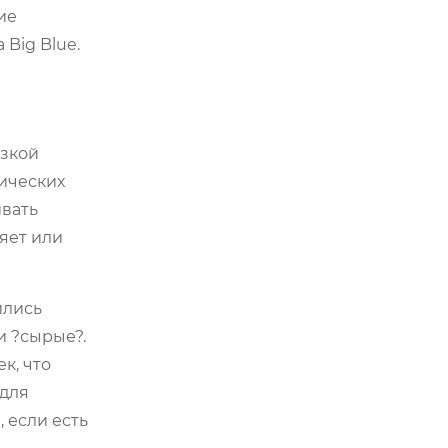
ие
Big Blue.
изкой
мических
ивать
яет или
ились
и ?сырые?.
к, что
 для
 если есть