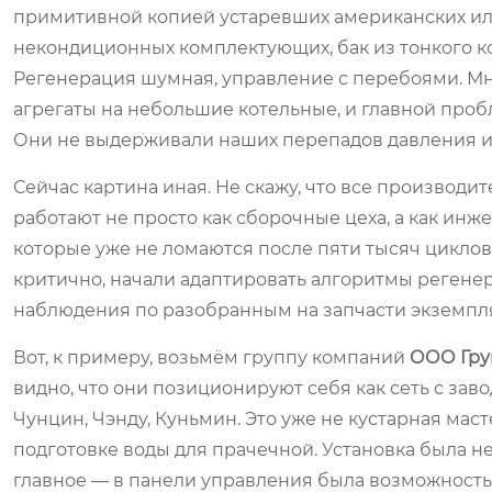
примитивной копией устаревших американских или 
некондиционных комплектующих, бак из тонкого ком
Регенерация шумная, управление с перебоями. Мно
агрегаты на небольшие котельные, и главной проб
Они не выдерживали наших перепадов давления и
Сейчас картина иная. Не скажу, что все производи
работают не просто как сборочные цеха, а как ин
которые уже не ломаются после пяти тысяч циклов,
критично, начали адаптировать алгоритмы регенер
наблюдения по разобранным на запчасти экземпля
Вот, к примеру, возьмём группу компаний
ООО Гру
видно, что они позиционируют себя как сеть с за
Чунцин, Чэнду, Куньмин. Это уже не кустарная мас
подготовке воды для прачечной. Установка была не 
главное — в панели управления была возможность