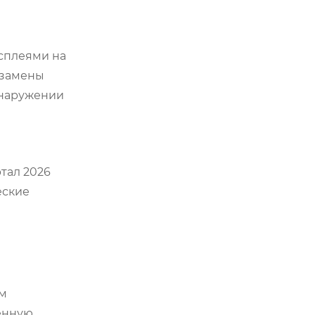
сплеями на
 замены
бнаружении
тал 2026
еские
ем
енную