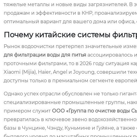
тяжелые металлы и новые виды загрязнителей. В 
продажам и эффективности в КНР, проанализируем
оптимальный вариант для вашего дома или офиса, 
Почему китайские системы фильт
Рынок водоочистки претерпел значительные измен
для фильтрации воды для питья
ассоциировалось 
проточными фильтрами, то в 2026 году ситуация к
Xiaomi (Mijia), Haier, Angel и Joyoung, совершили
доступны только в премиальном сегменте европей
Однако успех отрасли обусловлен не только гиган
специализированные промышленные группы, накоп
примером служит
ООО «Группа по очистке воды 
превратилась в ключевое звено водохозяйственно
базы в Чунцине, Чэнду, Куньмине и Гуйяне, а такж
бытового уровня до масштабных промышленных реш