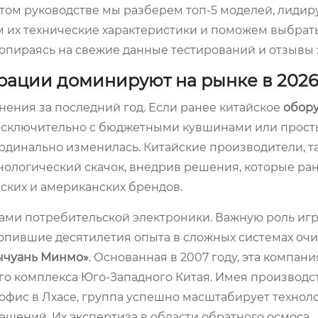
этом руководстве мы разберем топ-5 моделей, лиди
 их технические характеристики и поможем выбрат
опираясь на свежие данные тестирований и отзывы 
рации доминируют на рынке в 2026
ения за последний год. Если ранее китайское
обор
исключительно с бюджетными кувшинами или прос
ардинально изменилась. Китайские производители, т
 технологический скачок, внедрив решения, которые р
ских и американских брендов.
тами потребительской электроники. Важную роль иг
ившие десятилетия опыта в сложных системах очи
Сычуань Минмо»
. Основанная в 2007 году, эта компани
го комплекса Юго-Западного Китая. Имея производ
е офис в Лхасе, группа успешно масштабирует технол
ений. Их экспертиза в области обратного осмоса,