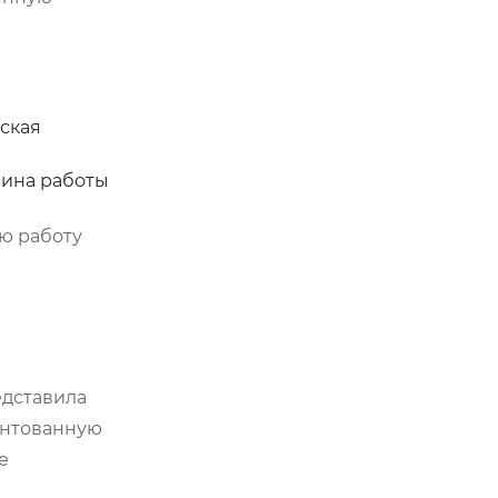
ская
шина работы
ую работу
едставила
ентованную
е