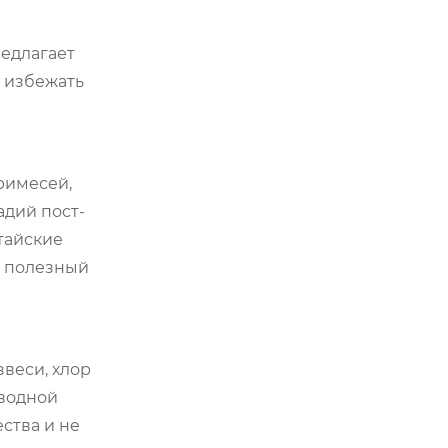
редлагает
 избежать
римесей,
адий пост-
тайские
я полезный
веси, хлор
оводной
ства и не