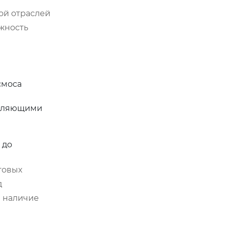
ой отраслей
ежность
смоса
воляющими
 до
товых
д
и наличие