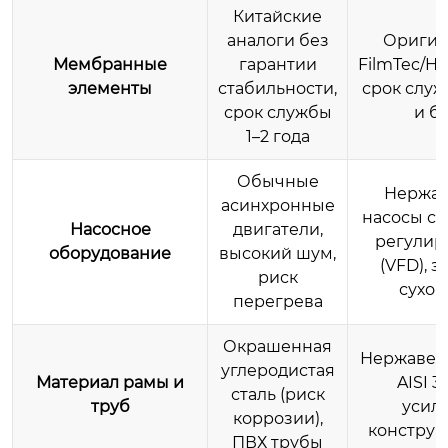
Китайские
аналоги без
Оригин
Мембранные
гарантии
FilmTec/Hy
элементы
стабильности,
срок служ
срок службы
и б
1–2 года
Обычные
Нержа
асинхронные
насосы с 
Насосное
двигатели,
регулир
оборудование
высокий шум,
(VFD), з
риск
сухог
перегрева
Окрашенная
Нержавею
углеродистая
Материал рамы и
AISI 3
сталь (риск
труб
усил
коррозии),
конструк
ПВХ трубы