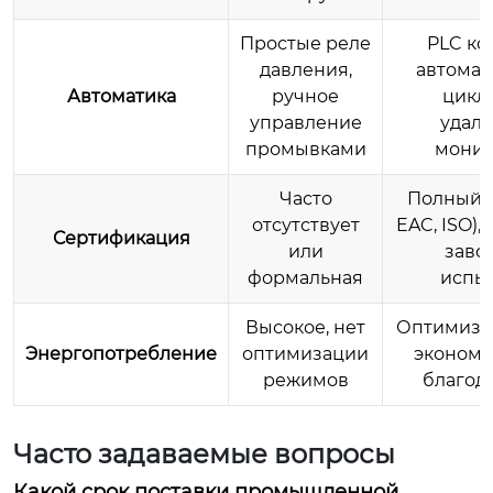
Простые реле
PLC ко
давления,
автомат
Автоматика
ручное
циклы
управление
удал
промывками
монит
Часто
Полный п
отсутствует
EAC, ISO),
Сертификация
или
заво
формальная
испы
Высокое, нет
Оптимизи
Энергопотребление
оптимизации
экономи
режимов
благод
Часто задаваемые вопросы
Какой срок поставки промышленной