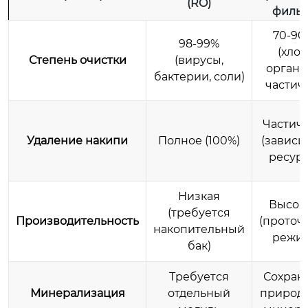
(RO)
фильт
70-90
98-99%
(хлор
Степень очистки
(вирусы,
органи
бактерии, соли)
частич
Частич
Удаление накипи
Полное (100%)
(зависи
ресурс
Низкая
Высок
(требуется
Производительность
(проточ
накопительный
режим
бак)
Требуется
Сохран
Минерализация
отдельный
природ