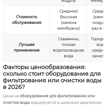
модуль
минер
Средняя/
Средн
Стоимость
Высокая
(заме
обслуживания
(замена
модул
мембраны)
раз в г
Скважины,
Городс
Лучшее
плохая
вода
применение
водопроводная
средне
вода
качест
Факторы ценообразования:
сколько стоит оборудование для
фильтрования или очистки воды
в 2026?
Цена на
оборудование для фильтрования или
очистки воды
варьируется в широком диапазоне: