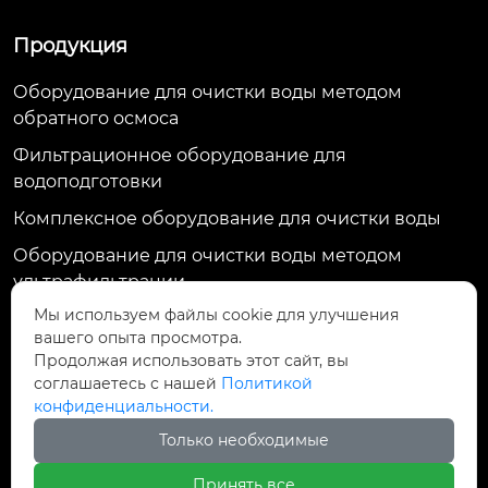
Продукция
Оборудование для очистки воды методом
обратного осмоса
Фильтрационное оборудование для
водоподготовки
Комплексное оборудование для очистки воды
Оборудование для очистки воды методом
ультрафильтрации
Мы используем файлы cookie для улучшения
Контактная информация
вашего опыта просмотра.
Продолжая использовать этот сайт, вы
ул. Тяньхуэй, д. 1009, пр. Жунду, р-н Цзиньню, г.
соглашаетесь с нашей
Политикой
Чэнду, индекс 610036, Китай
конфиденциальности.
13017485333@163.com
Только необходимые
+86-23-68687929
Принять все