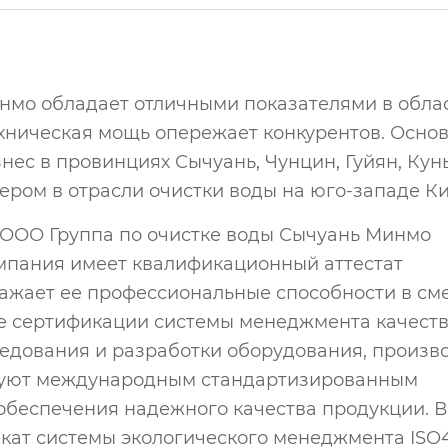
нмо обладает отличными показателями в обла
ехническая мощь опережает конкурентов. Осно
знес в провинциях Сычуань, Чунцин, Гуйян, Кун
ером в отрасли очистки воды на юго-западе Кит
, ООО Группа по очистке воды Сычуань Минмо
омпания имеет квалификационный аттестат
ражает ее профессиональные способности в с
е сертификации системы менеджмента качест
следования и разработки оборудования, произв
твуют международным стандартизированным
обеспечения надежного качества продукции. В
кат системы экологического менеджмента ISO4