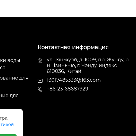
Контактная информация
ул. Тяньхуэй, д. 1009, пр. Жунду, р-
ки воды
н Цзиньню, г. Чэнду, индекс
са
610036, Китай
ование для
13017485333@163.com
+86-23-68687929
ние для
ки воды
тра.
ции
тикой