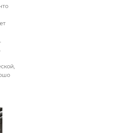
что
ет
.
,
ской,
рошо