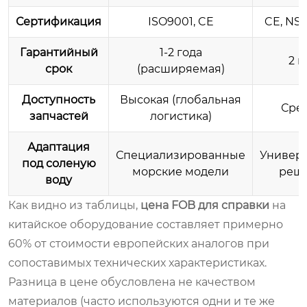
Сертификация
ISO9001, CE
CE, NS
Гарантийный
1-2 года
2 г
срок
(расширяемая)
Доступность
Высокая (глобальная
Сре
запчастей
логистика)
Адаптация
Специализированные
Универ
под соленую
морские модели
реш
воду
Как видно из таблицы,
цена FOB для справки
на
китайское оборудование составляет примерно
60% от стоимости европейских аналогов при
сопоставимых технических характеристиках.
Разница в цене обусловлена не качеством
материалов (часто используются одни и те же